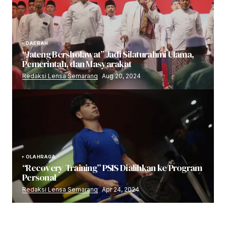
DAERAH
“Jateng Bersholawat” Jadi Silaturahmi Ulama,
Pemerintah, dan Masyarakat
Redaksi Lensa Semarang
Aug 20, 2024
OLAHRAGA
“Recovery Training” PSIS Dialihkan ke Program
Personal
Redaksi Lensa Semarang
Apr 24, 2024