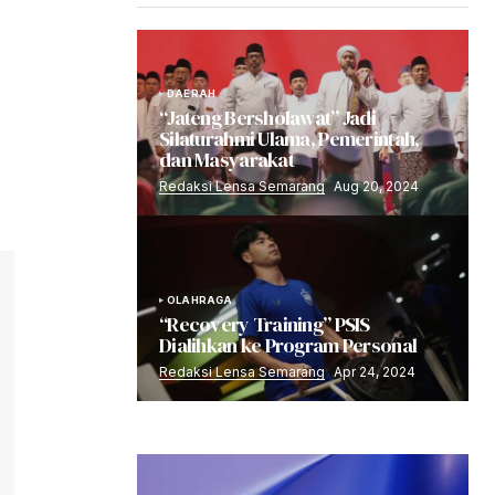
DAERAH
“Jateng Bersholawat” Jadi
Silaturahmi Ulama, Pemerintah,
dan Masyarakat
Redaksi Lensa Semarang
Aug 20, 2024
OLAHRAGA
“Recovery Training” PSIS
Dialihkan ke Program Personal
Redaksi Lensa Semarang
Apr 24, 2024