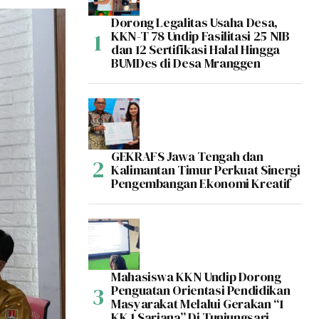
Dorong Legalitas Usaha Desa,
KKN-T 78 Undip Fasilitasi 25 NIB
dan 12 Sertifikasi Halal Hingga
BUMDes di Desa Mranggen
GEKRAFS Jawa Tengah dan
Kalimantan Timur Perkuat Sinergi
Pengembangan Ekonomi Kreatif
Mahasiswa KKN Undip Dorong
Penguatan Orientasi Pendidikan
Masyarakat Melalui Gerakan “1
KK 1 Sarjana” Di Tunjungsari