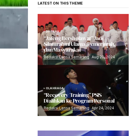
LATEST ON THIS THEME
DAERAH
“Jateng Bersholawat” Jadi
Silaturahmi Ulama, Pemerintah,
dan Masyarakat
Redaksi Lensa Semarang
Aug 20, 2024
OLAHRAGA
“Recovery Training” PSIS
Dialihkan ke Program Personal
Redaksi Lensa Semarang
Apr 24, 2024