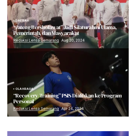
DAERAH
“Jateng Bersholawat” Jadi Silaturahmi Ulama,
Pemerintah, dan Masyarakat
Redaksi Lensa Semarang
Aug 20, 2024
OLAHRAGA
“Recovery Training” PSIS Dialihkan ke Program
Personal
Redaksi Lensa Semarang
Apr 24, 2024