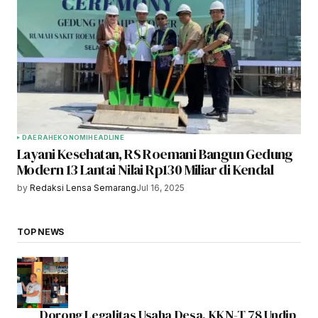
DAERAH
EKONOMI
HEADLINE
Layani Kesehatan, RS Roemani Bangun Gedung
Modern 13 Lantai Nilai Rp130 Miliar di Kendal
by
Redaksi Lensa Semarang
Jul 16, 2025
TOP NEWS
Dorong Legalitas Usaha Desa, KKN-T 78 Undip