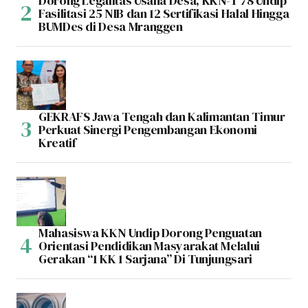
Dorong Legalitas Usaha Desa, KKN-T 78 Undip
Fasilitasi 25 NIB dan 12 Sertifikasi Halal Hingga
BUMDes di Desa Mranggen
GEKRAFS Jawa Tengah dan Kalimantan Timur
Perkuat Sinergi Pengembangan Ekonomi
Kreatif
Mahasiswa KKN Undip Dorong Penguatan
Orientasi Pendidikan Masyarakat Melalui
Gerakan “1 KK 1 Sarjana” Di Tunjungsari