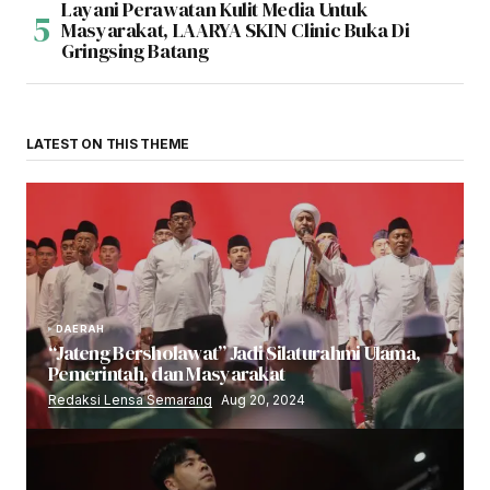
Layani Perawatan Kulit Media Untuk
Masyarakat, LAARYA SKIN Clinic Buka Di
Gringsing Batang
LATEST ON THIS THEME
DAERAH
“Jateng Bersholawat” Jadi Silaturahmi Ulama,
Pemerintah, dan Masyarakat
Redaksi Lensa Semarang
Aug 20, 2024