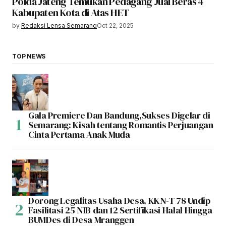
Polda Jateng Temukan Pedagang Jual Beras 4
Kabupaten Kota di Atas HET
by
Redaksi Lensa Semarang
Oct 22, 2025
TOP NEWS
Gala Premiere Dan Bandung,Sukses Digelar di
Semarang: Kisah tentang Romantis Perjuangan
Cinta Pertama Anak Muda
Dorong Legalitas Usaha Desa, KKN-T 78 Undip
Fasilitasi 25 NIB dan 12 Sertifikasi Halal Hingga
BUMDes di Desa Mranggen