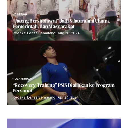
DAERAH
“Jateng Bersholawat” Jadi Silaturahmi Ulama,
Pemerintah, dan Masyarakat
Redaksi Lensa Semarang
Aug 20, 2024
OLAHRAGA
“Recovery Training” PSIS Dialihkan ke Program
Personal
Redaksi Lensa Semarang
Apr 24, 2024