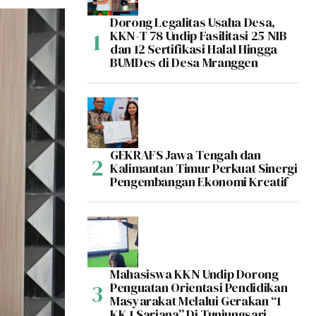
Dorong Legalitas Usaha Desa,
KKN-T 78 Undip Fasilitasi 25 NIB
dan 12 Sertifikasi Halal Hingga
BUMDes di Desa Mranggen
GEKRAFS Jawa Tengah dan
Kalimantan Timur Perkuat Sinergi
Pengembangan Ekonomi Kreatif
Mahasiswa KKN Undip Dorong
Penguatan Orientasi Pendidikan
Masyarakat Melalui Gerakan “1
KK 1 Sarjana” Di Tunjungsari