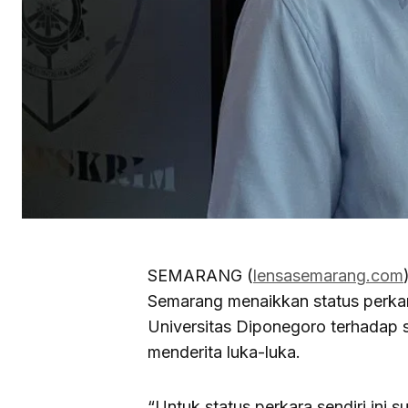
SEMARANG (
lensasemarang.com
Semarang menaikkan status perk
Universitas Diponegoro terhadap
menderita luka-luka.
“Untuk status perkara sendiri ini 