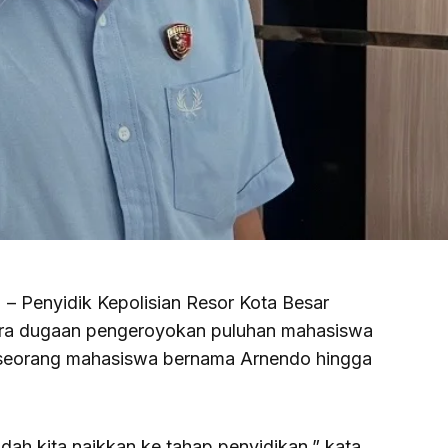
) – Penyidik Kepolisian Resor Kota Besar
ara dugaan pengeroyokan puluhan mahasiswa
 seorang mahasiswa bernama Arnendo hingga
sudah kita naikkan ke tahap penyidikan,” kata