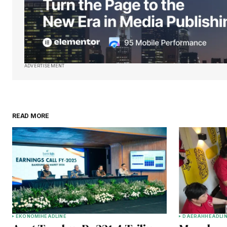
ADVERTISEMENT
READ MORE
EKONOMI
HEADLINE
DAERAH
HEADLI