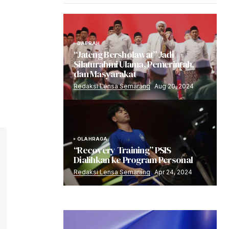
DAERAH
“Jateng Bersholawat” Jadi
Silaturahmi Ulama, Pemerintah,
dan Masyarakat
Redaksi Lensa Semarang
Aug 20, 2024
OLAHRAGA
“Recovery Training” PSIS
Dialihkan ke Program Personal
Redaksi Lensa Semarang
Apr 24, 2024