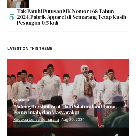
Tak Patuhi Putusan MK Nomor 168 Tahun
2024,Pabrik Apparel di Semarang Tetap Kasih
Pesangon 0,5 kali
LATEST ON THIS THEME
DAERAH
“Jateng Bersholawat” Jadi Silaturahmi Ulama,
Pemerintah, dan Masyarakat
Redaksi Lensa Semarang
Aug 20, 2024