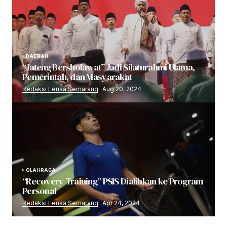
DAERAH
“Jateng Bersholawat” Jadi Silaturahmi Ulama,
Pemerintah, dan Masyarakat
Redaksi Lensa Semarang
Aug 20, 2024
OLAHRAGA
“Recovery Training” PSIS Dialihkan ke Program
Personal
Redaksi Lensa Semarang
Apr 24, 2024