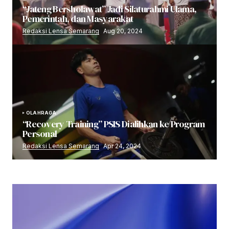
“Jateng Bersholawat” Jadi Silaturahmi Ulama,
Pemerintah, dan Masyarakat
Redaksi Lensa Semarang
Aug 20, 2024
OLAHRAGA
“Recovery Training” PSIS Dialihkan ke Program
Personal
Redaksi Lensa Semarang
Apr 24, 2024