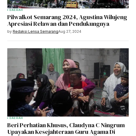
DAERAH
Pilwalkot Semarang 2024, Agustina Wilujeng
Apresiasi Relawan dan Pendukungnya
by
Redaksi Lensa Semarang
Aug 27, 2024
DAERAH
Beri Perhatian Khusus, Claudyna C Ningrum
Upayakan Kesejahteraan Guru Agama Di