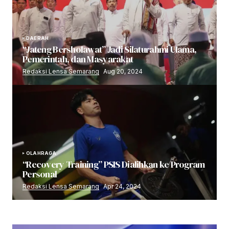
DAERAH
“Jateng Bersholawat” Jadi Silaturahmi Ulama,
Pemerintah, dan Masyarakat
Redaksi Lensa Semarang
Aug 20, 2024
OLAHRAGA
“Recovery Training” PSIS Dialihkan ke Program
Personal
Redaksi Lensa Semarang
Apr 24, 2024