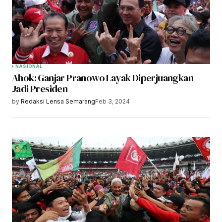
NASIONAL
Ahok: Ganjar Pranowo Layak Diperjuangkan
Jadi Presiden
by
Redaksi Lensa Semarang
Feb 3, 2024