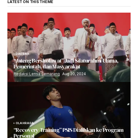
LATEST ON THIS THEME
DAERAH
“Jateng Bersholawat” Jadi Silaturahmi Ulama,
Pemerintah, dan Masyarakat
Redaksi Lensa Semarang
Aug 20, 2024
OLAHRAGA
“Recovery Training” PSIS Dialihkan ke Program
Personal