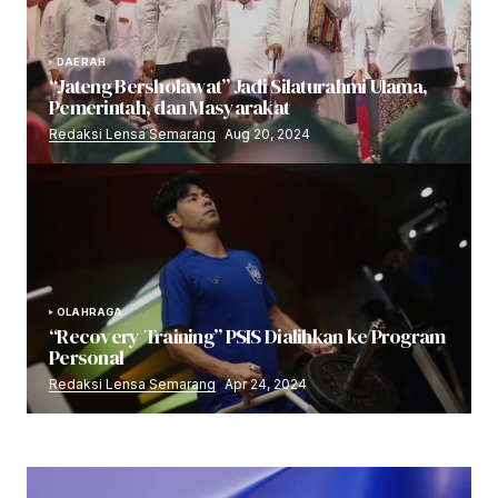
DAERAH
“Jateng Bersholawat” Jadi Silaturahmi Ulama,
Pemerintah, dan Masyarakat
Redaksi Lensa Semarang
Aug 20, 2024
OLAHRAGA
“Recovery Training” PSIS Dialihkan ke Program
Personal
Redaksi Lensa Semarang
Apr 24, 2024