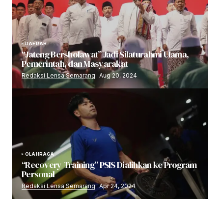
DAERAH
“Jateng Bersholawat” Jadi Silaturahmi Ulama,
Pemerintah, dan Masyarakat
Redaksi Lensa Semarang
Aug 20, 2024
OLAHRAGA
“Recovery Training” PSIS Dialihkan ke Program
Personal
Redaksi Lensa Semarang
Apr 24, 2024