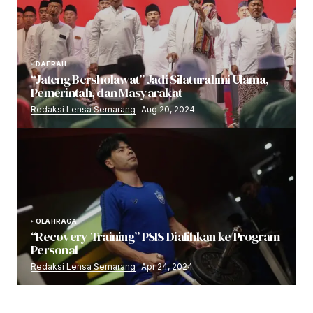
DAERAH
“Jateng Bersholawat” Jadi Silaturahmi Ulama,
Pemerintah, dan Masyarakat
Redaksi Lensa Semarang
Aug 20, 2024
OLAHRAGA
“Recovery Training” PSIS Dialihkan ke Program
Personal
Redaksi Lensa Semarang
Apr 24, 2024