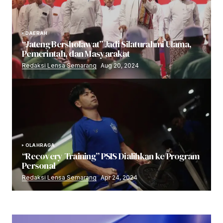
DAERAH
“Jateng Bersholawat” Jadi Silaturahmi Ulama,
Pemerintah, dan Masyarakat
Redaksi Lensa Semarang
Aug 20, 2024
OLAHRAGA
“Recovery Training” PSIS Dialihkan ke Program
Personal
Redaksi Lensa Semarang
Apr 24, 2024