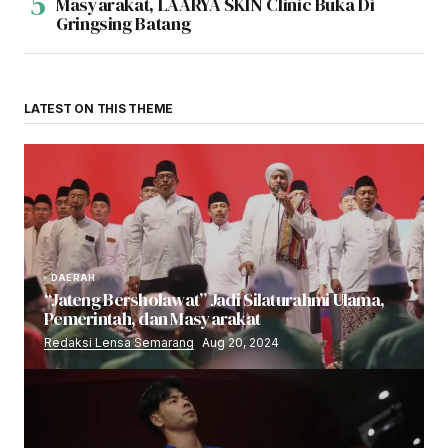
Masyarakat, LAARYA SKIN Clinic Buka Di
Gringsing Batang
LATEST ON THIS THEME
DAERAH
“Jateng Bersholawat” Jadi Silaturahmi Ulama,
Pemerintah, dan Masyarakat
Redaksi Lensa Semarang
Aug 20, 2024