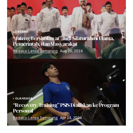
DAERAH
“Jateng Bersholawat” Jadi Silaturahmi Ulama,
Pemerintah, dan Masyarakat
Redaksi Lensa Semarang
Aug 20, 2024
OLAHRAGA
“Recovery Training” PSIS Dialihkan ke Program
Personal
Redaksi Lensa Semarang
Apr 24, 2024