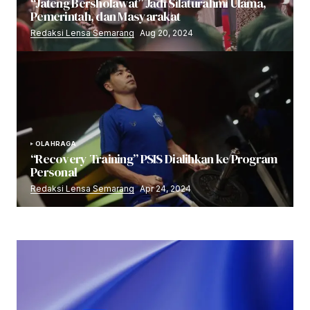
“Jateng Bersholawat” Jadi Silaturahmi Ulama,
Pemerintah, dan Masyarakat
Redaksi Lensa Semarang
Aug 20, 2024
OLAHRAGA
“Recovery Training” PSIS Dialihkan ke Program
Personal
Redaksi Lensa Semarang
Apr 24, 2024