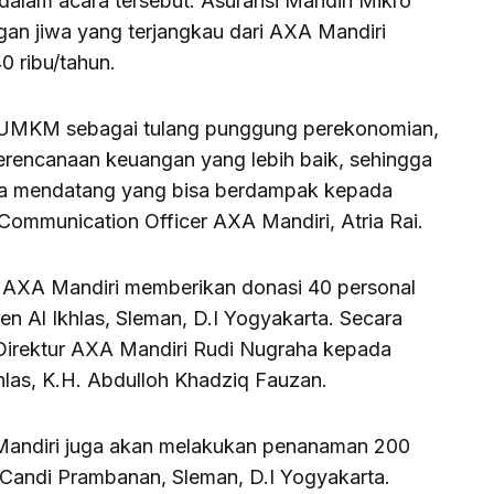
lam acara tersebut. Asuransi Mandiri Mikro
gan jiwa yang terjangkau dari AXA Mandiri
0 ribu/tahun.
i, UMKM sebagai tulang punggung perekonomian,
perencanaan keuangan yang lebih baik, sehingga
 masa mendatang yang bisa berdampak kepada
 Communication Officer AXA Mandiri, Atria Rai.
 AXA Mandiri memberikan donasi 40 personal
n Al Ikhlas, Sleman, D.I Yogyakarta. Secara
 Direktur AXA Mandiri Rudi Nugraha kepada
las, K.H. Abdulloh Khadziq Fauzan.
Mandiri juga akan melakukan penanaman 200
 Candi Prambanan, Sleman, D.I Yogyakarta.