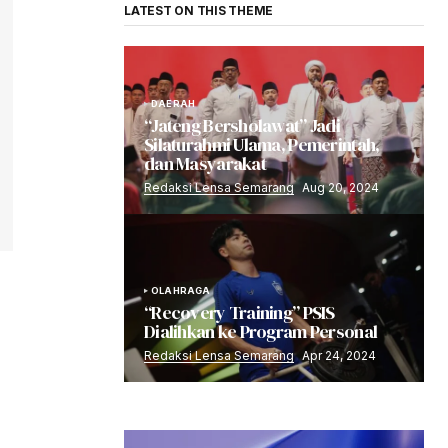
LATEST ON THIS THEME
DAERAH
“Jateng Bersholawat” Jadi
Silaturahmi Ulama, Pemerintah,
dan Masyarakat
Redaksi Lensa Semarang
Aug 20, 2024
OLAHRAGA
“Recovery Training” PSIS
Dialihkan ke Program Personal
Redaksi Lensa Semarang
Apr 24, 2024