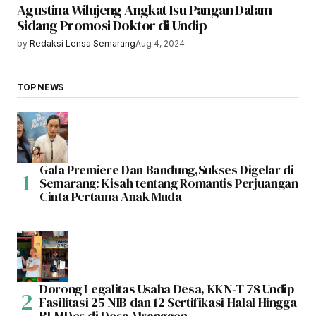
Agustina Wilujeng Angkat Isu Pangan Dalam
Sidang Promosi Doktor di Undip
by
Redaksi Lensa Semarang
Aug 4, 2024
TOP NEWS
Gala Premiere Dan Bandung,Sukses Digelar di
Semarang: Kisah tentang Romantis Perjuangan
Cinta Pertama Anak Muda
Dorong Legalitas Usaha Desa, KKN-T 78 Undip
Fasilitasi 25 NIB dan 12 Sertifikasi Halal Hingga
BUMDes di Desa Mranggen