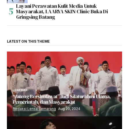
Layani Perawatan Kulit Media Untuk
Masyarakat, LAARYA SKIN Clinic Buka Di
Gringsing Batang
LATEST ON THIS THEME
DAERAH
“Jateng Bersholawat” Jadi Silaturahmi Ulama,
Pemerintah, dan Masyarakat
Redaksi Lensa Semarang
Aug 20, 2024