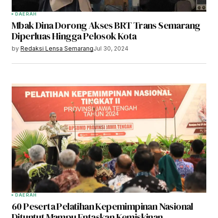
DAERAH
Mbak Dina Dorong Akses BRT Trans Semarang
Diperluas Hingga Pelosok Kota
by
Redaksi Lensa Semarang
Jul 30, 2024
DAERAH
60 Peserta Pelatihan Kepemimpinan Nasional
Dituntut Mampu Entaskan Kemiskinan