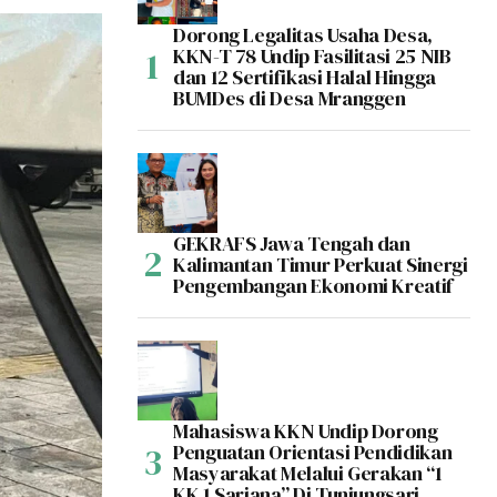
Dorong Legalitas Usaha Desa,
KKN-T 78 Undip Fasilitasi 25 NIB
dan 12 Sertifikasi Halal Hingga
BUMDes di Desa Mranggen
GEKRAFS Jawa Tengah dan
Kalimantan Timur Perkuat Sinergi
Pengembangan Ekonomi Kreatif
Mahasiswa KKN Undip Dorong
Penguatan Orientasi Pendidikan
Masyarakat Melalui Gerakan “1
KK 1 Sarjana” Di Tunjungsari