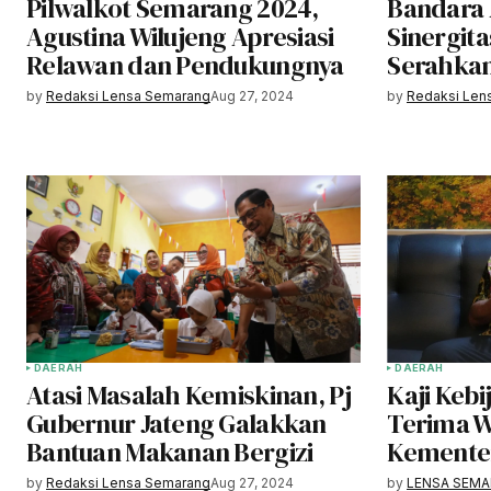
Pilwalkot Semarang 2024,
Bandara 
Agustina Wilujeng Apresiasi
Sinergit
Relawan dan Pendukungnya
Serahka
by
Redaksi Lensa Semarang
Aug 27, 2024
by
Redaksi Len
DAERAH
DAERAH
Atasi Masalah Kemiskinan, Pj
Kaji Kebi
Gubernur Jateng Galakkan
Terima W
Bantuan Makanan Bergizi
Kemente
by
Redaksi Lensa Semarang
Aug 27, 2024
by
LENSA SEM