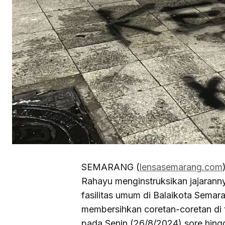
SEMARANG (
lensasemarang.com
Rahayu menginstruksikan jajarann
fasilitas umum di Balaikota Sema
membersihkan coretan-coretan di t
pada Senin (26/8/2024) sore hin