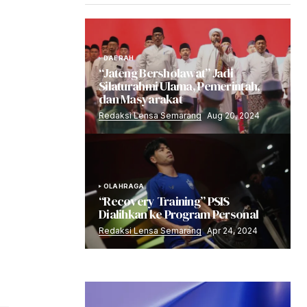
DAERAH
“Jateng Bersholawat” Jadi
Silaturahmi Ulama, Pemerintah,
dan Masyarakat
Redaksi Lensa Semarang
Aug 20, 2024
OLAHRAGA
“Recovery Training” PSIS
Dialihkan ke Program Personal
Redaksi Lensa Semarang
Apr 24, 2024