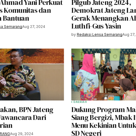
Ahmad Yani Perkuat
Pilgub Jateng 2024,
as Komunitas dan
Demokrat Jateng La
n Bantuan
Gerak Menangkan 
Luthfi-Gus Yasin
sa Semarang
Aug 27, 2024
by
Redaksi Lensa Semarang
Aug 27,
DAERAH
jakan, BPN Jateng
Dukung Program Ma
awancara Dari
Siang Bergizi, Mbak 
rian
Menu Kekinian Untuk
SD Negeri
ARANG
Aug 29, 2024