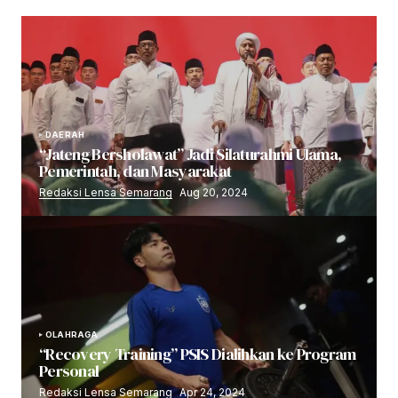
DAERAH
“Jateng Bersholawat” Jadi Silaturahmi Ulama,
Pemerintah, dan Masyarakat
Redaksi Lensa Semarang
Aug 20, 2024
OLAHRAGA
“Recovery Training” PSIS Dialihkan ke Program
Personal
Redaksi Lensa Semarang
Apr 24, 2024