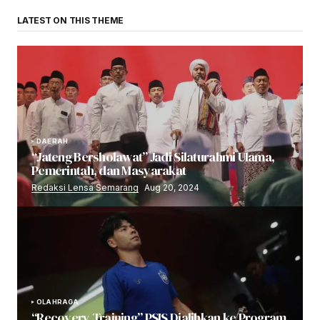
LATEST ON THIS THEME
DAERAH
“Jateng Bersholawat” Jadi Silaturahmi Ulama,
Pemerintah, dan Masyarakat
Redaksi Lensa Semarang
Aug 20, 2024
OLAHRAGA
“Recovery Training” PSIS Dialihkan ke Program