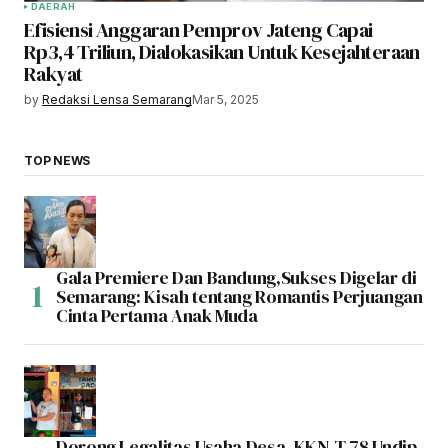
DAERAH
Efisiensi Anggaran Pemprov Jateng Capai
Rp3,4 Triliun, Dialokasikan Untuk Kesejahteraan
Rakyat
by
Redaksi Lensa Semarang
Mar 5, 2025
TOP NEWS
Gala Premiere Dan Bandung,Sukses Digelar di
Semarang: Kisah tentang Romantis Perjuangan
Cinta Pertama Anak Muda
Dorong Legalitas Usaha Desa, KKN-T 78 Undip