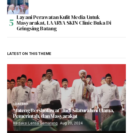
Layani Perawatan Kulit Media Untuk
Masyarakat, LAARYA SKIN Clinic Buka Di
Gringsing Batang
LATEST ON THIS THEME
DAERAH
“Jateng Bersholawat” Jadi Silaturahmi Ulama,
Pemerintah, dan Masyarakat
Redaksi Lensa Semarang
Aug 20, 2024