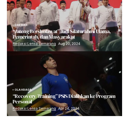
DAERAH
“Jateng Bersholawat” Jadi Silaturahmi Ulama,
Pemerintah, dan Masyarakat
Redaksi Lensa Semarang
Aug 20, 2024
OLAHRAGA
“Recovery Training” PSIS Dialihkan ke Program
Personal
Redaksi Lensa Semarang
Apr 24, 2024