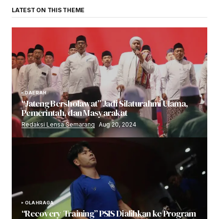
LATEST ON THIS THEME
DAERAH
“Jateng Bersholawat” Jadi Silaturahmi Ulama,
Pemerintah, dan Masyarakat
Redaksi Lensa Semarang
Aug 20, 2024
OLAHRAGA
“Recovery Training” PSIS Dialihkan ke Program