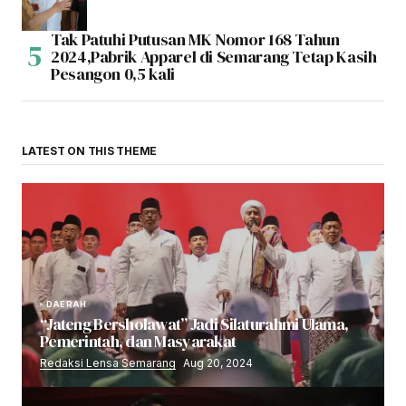
Tak Patuhi Putusan MK Nomor 168 Tahun
2024,Pabrik Apparel di Semarang Tetap Kasih
Pesangon 0,5 kali
LATEST ON THIS THEME
DAERAH
“Jateng Bersholawat” Jadi Silaturahmi Ulama,
Pemerintah, dan Masyarakat
Redaksi Lensa Semarang
Aug 20, 2024