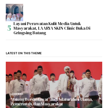
Layani Perawatan Kulit Media Untuk
Masyarakat, LAARYA SKIN Clinic Buka Di
Gringsing Batang
LATEST ON THIS THEME
DAERAH
“Jateng Bersholawat” Jadi Silaturahmi Ulama,
Pemerintah, dan Masyarakat