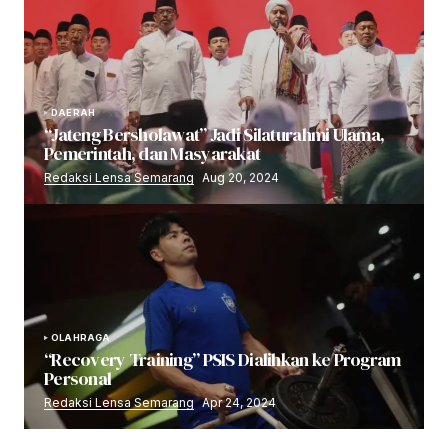
DAERAH
“Jateng Bersholawat” Jadi Silaturahmi Ulama,
Pemerintah, dan Masyarakat
Redaksi Lensa Semarang
Aug 20, 2024
OLAHRAGA
“Recovery Training” PSIS Dialihkan ke Program
Personal
Redaksi Lensa Semarang
Apr 24, 2024