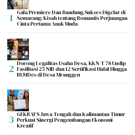
Gala Premiere Dan Bandung,Sukses Digelar di
Semarang: Kisah tentang Romantis Perjuangan
Cinta Pertama Anak Muda
Dorong Legalitas Usaha Desa, KKN-T 78 Undip
Fasilitasi 25 NIB dan 12 Sertifikasi Halal Hingga
BUMDes di Desa Mranggen
GEKRAFS Jawa Tengah dan Kalimantan Timur
Perkuat Sinergi Pengembangan Ekonomi
Kreatif