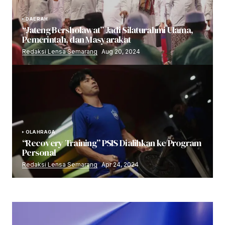
DAERAH
“Jateng Bersholawat” Jadi Silaturahmi Ulama,
Pemerintah, dan Masyarakat
Redaksi Lensa Semarang
Aug 20, 2024
OLAHRAGA
“Recovery Training” PSIS Dialihkan ke Program
Personal
Redaksi Lensa Semarang
Apr 24, 2024